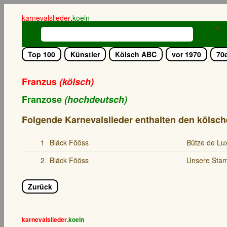
karnevalslieder
.
koeln
?
Top 100
Künstler
Kölsch ABC
vor 1970
70
Franzus
(kölsch)
Franzose
(hochdeutsch)
Folgende Karnevalslieder enthalten den kölsch
1
Bläck Fööss
Bütze de Lu
2
Bläck Fööss
Unsere St
Zurück
karnevalslieder
.
koeln