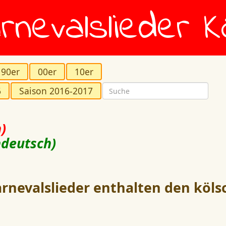
rnevalslieder K
90er
00er
10er
6
Saison 2016-2017
)
hdeutsch)
rnevalslieder enthalten den köls