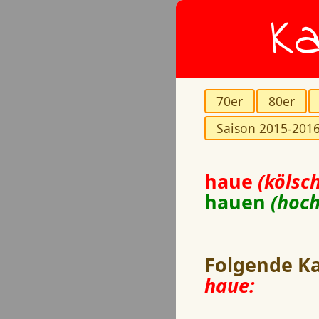
Ka
70er
80er
Saison 2015-201
haue
(kölsch
hauen
(hoc
Folgende Ka
haue: