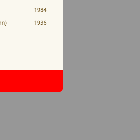
1984
nn)
1936