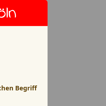
öln
chen Begriff