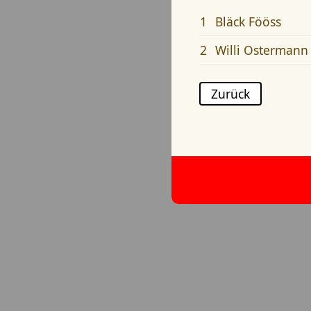
1
Bläck Fööss
2
Willi Ostermann
Zurück