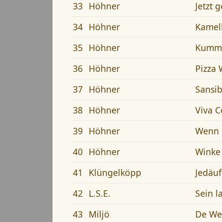
33
Höhner
Jetzt g
34
Höhner
Kamel
35
Höhner
Kumm 
36
Höhner
Pizza
37
Höhner
Sansib
38
Höhner
Viva C
39
Höhner
Wenn n
40
Höhner
Winke
41
Klüngelköpp
Jedäuf
42
L.S.E.
Sein l
43
Miljö
De Wel