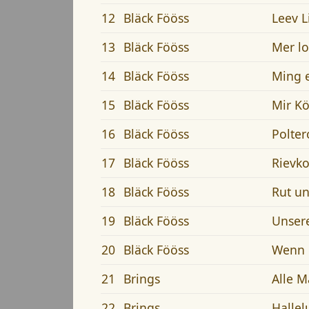
12
Bläck Fööss
Leev L
13
Bläck Fööss
Mer lo
14
Bläck Fööss
Ming e
15
Bläck Fööss
Mir Kö
16
Bläck Fööss
Polte
17
Bläck Fööss
Rievk
18
Bläck Fööss
Rut u
19
Bläck Fööss
Unser
20
Bläck Fööss
Wenn 
21
Brings
Alle 
22
Brings
Hallel