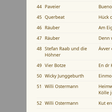
44
Paveier
Buenos
45
Querbeat
Hück o
46
Räuber
Am Eig
47
Räuber
Denn 
48
Stefan Raab und die
Ävver 
Höhner
49
Vier Botze
En dr
50
Wicky Junggeburth
Einmol
51
Willi Ostermann
Heimwe
Kölle 
52
Willi Ostermann
Kut er