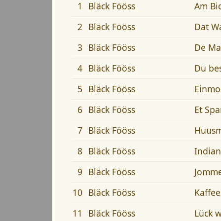
1
Bläck Fööss
Am Bi
2
Bläck Fööss
Dat Wa
3
Bläck Fööss
De Mam
4
Bläck Fööss
Du bes
5
Bläck Fööss
Einmo
6
Bläck Fööss
Et Spa
7
Bläck Fööss
Huusm
8
Bläck Fööss
Indian
9
Bläck Fööss
Jommer
10
Bläck Fööss
Kaffe
11
Bläck Fööss
Lück w