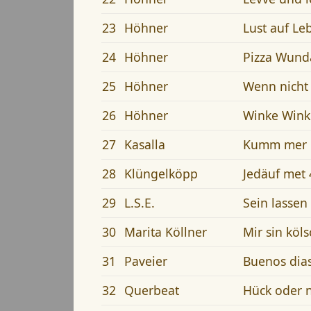
23
Höhner
Lust auf Le
24
Höhner
Pizza Wund
25
Höhner
Wenn nicht
26
Höhner
Winke Wink
27
Kasalla
Kumm mer 
28
Klüngelköpp
Jedäuf met
29
L.S.E.
Sein lassen
30
Marita Köllner
Mir sin köl
31
Paveier
Buenos dias
32
Querbeat
Hück oder 