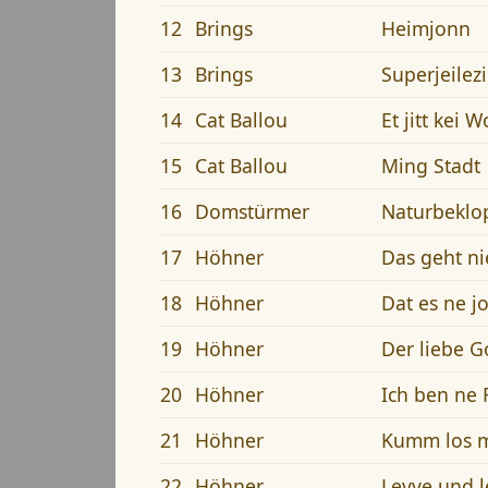
12
Brings
Heimjonn
13
Brings
Superjeilezi
14
Cat Ballou
Et jitt kei 
15
Cat Ballou
Ming Stadt
16
Domstürmer
Naturbeklo
17
Höhner
Das geht ni
18
Höhner
Dat es ne j
19
Höhner
Der liebe G
20
Höhner
Ich ben ne
21
Höhner
Kumm los m
22
Höhner
Levve und l