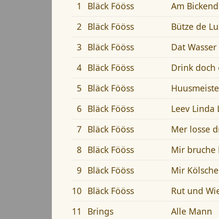
1
Bläck Fööss
Am Bickend
2
Bläck Fööss
Bütze de L
3
Bläck Fööss
Dat Wasser 
4
Bläck Fööss
Drink doch 
5
Bläck Fööss
Huusmeiste
6
Bläck Fööss
Leev Linda
7
Bläck Fööss
Mer losse d
8
Bläck Fööss
Mir bruche 
9
Bläck Fööss
Mir Kölsche
10
Bläck Fööss
Rut und Wi
11
Brings
Alle Mann