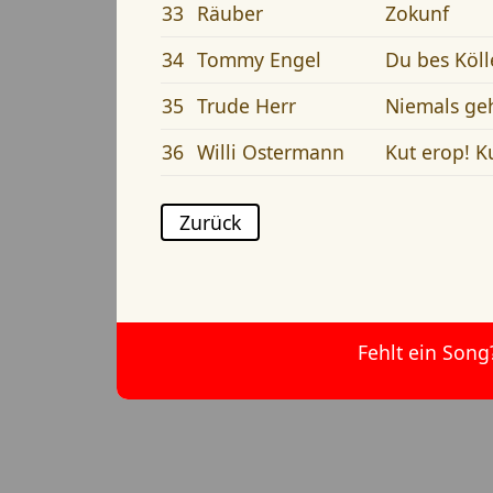
33
Räuber
Zokunf
34
Tommy Engel
Du bes Köll
35
Trude Herr
Niemals ge
36
Willi Ostermann
Kut erop! K
Zurück
Fehlt ein Song