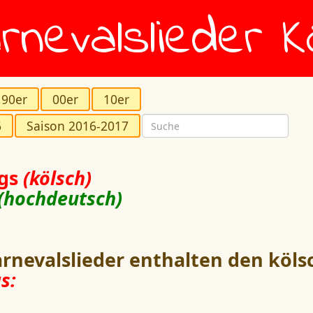
rnevalslieder K
90er
00er
10er
6
Saison 2016-2017
ngs
(kölsch)
(hochdeutsch)
rnevalslieder enthalten den köls
s: