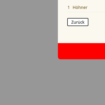
1
Höhner
Zurück