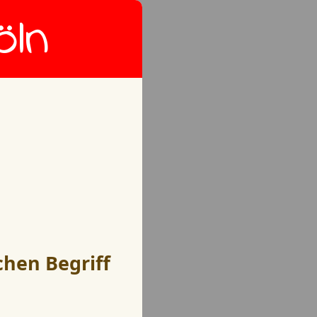
öln
chen Begriff