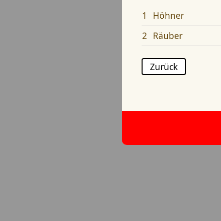
1
Höhner
2
Räuber
Zurück