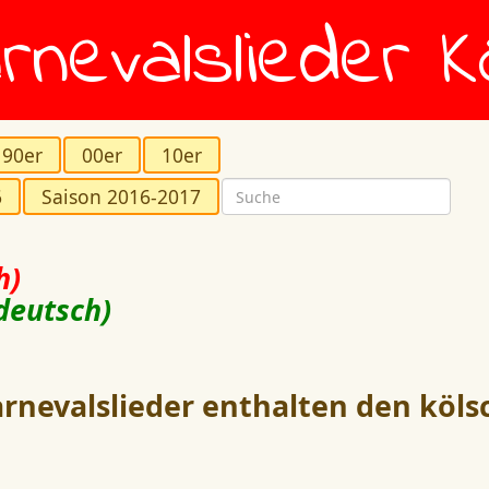
rnevalslieder K
90er
00er
10er
6
Saison 2016-2017
h)
deutsch)
rnevalslieder enthalten den köls