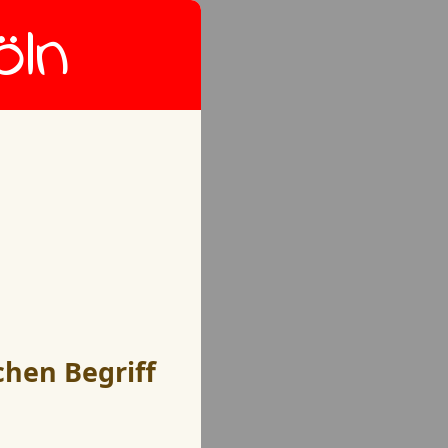
öln
chen Begriff