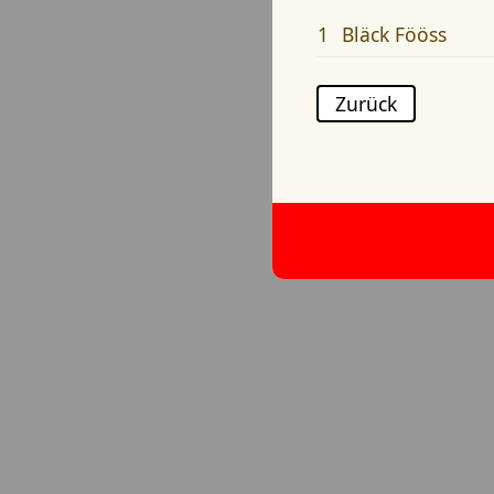
1
Bläck Fööss
Zurück