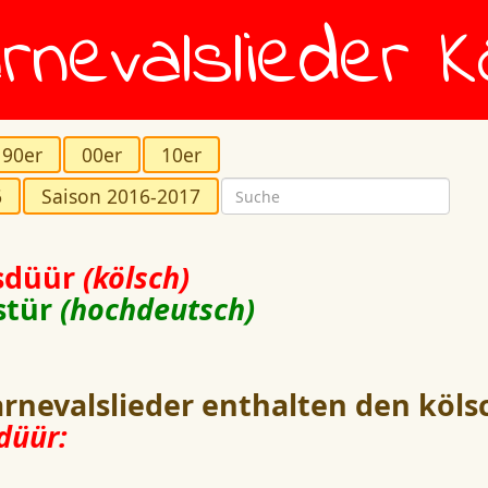
rnevalslieder K
90er
00er
10er
6
Saison 2016-2017
sdüür
(kölsch)
stür
(hochdeutsch)
rnevalslieder enthalten den köls
düür: