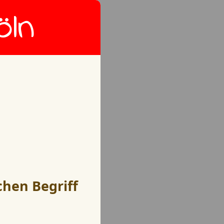
öln
chen Begriff