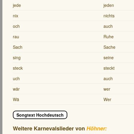
jede
jeden
nix
nichts
och
auch
rau
Ruhe
Sach
Sache
sing
seine
steck
steckt
uch
auch
wär
wer
Wä
Wer
Songtext Hochdeutsch
Weitere Karnevalslieder von
Höhner: