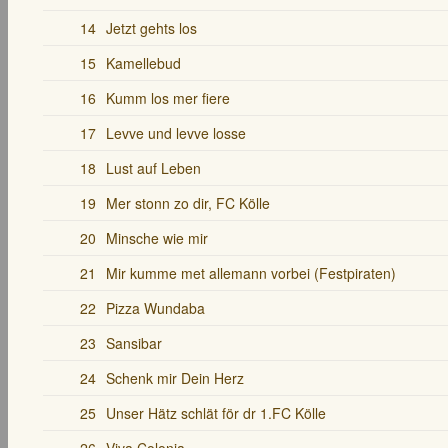
14
Jetzt gehts los
15
Kamellebud
16
Kumm los mer fiere
17
Levve und levve losse
18
Lust auf Leben
19
Mer stonn zo dir, FC Kölle
20
Minsche wie mir
21
Mir kumme met allemann vorbei (Festpiraten)
22
Pizza Wundaba
23
Sansibar
24
Schenk mir Dein Herz
25
Unser Hätz schlät för dr 1.FC Kölle