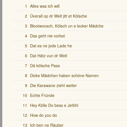
1
Alles was ich will
2
Üverall op dr Welt jitt et Kölsche
3
Blootwoosch, Kölsch un e lecker Mädche
4
Das geht nie vorbei
5
Dat es ne jode Lade he
6
Dat Hätz vun dr Welt
7
Dä kölsche Pass
8
Dicke Mädchen haben schöne Namen
9
Die Karawane zieht weiter
10
Echte Fründe
11
Hey Kölle Do bess e Jeföhl
12
How do you do
13
Ich ben ne Räuber