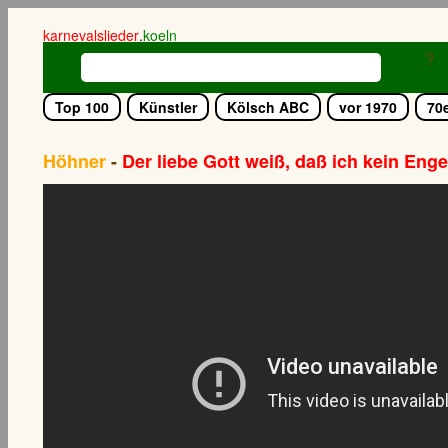
karnevalslieder
.
koeln
?
Top 100
Künstler
Kölsch ABC
vor 1970
70
Höhner
-
Der liebe Gott weiß, daß ich kein Enge