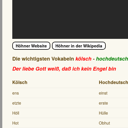
Höhner Website
Höhner in der Wikipedia
Die wichtigsten Vokabeln
kölsch
-
hochdeutsch
Der liebe Gott weiß, daß ich kein Engel bin
Kölsch
Hochdeutsc
ens
einst
etzte
erste
Höll
Hülle
Hot
Obhut