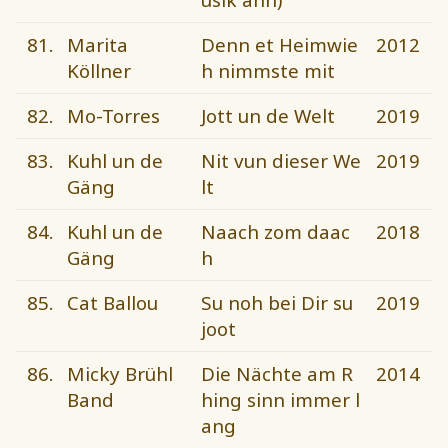
81.
Marita
Denn et Heimwie
2012
Köllner
h nimmste mit
82.
Mo-Torres
Jott un de Welt
2019
83.
Kuhl un de
Nit vun dieser We
2019
Gäng
lt
84.
Kuhl un de
Naach zom daac
2018
Gäng
h
85.
Cat Ballou
Su noh bei Dir su
2019
joot
86.
Micky Brühl
Die Nächte am R
2014
Band
hing sinn immer l
ang