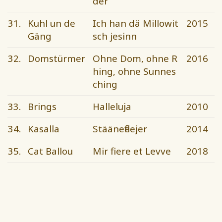
der
31.
Kuhl un de
Ich han dä Millowit
2015
Gäng
sch jesinn
32.
Domstürmer
Ohne Dom, ohne R
2016
hing, ohne Sunnes
ching
33.
Brings
Halleluja
2010
34.
Kasalla
Stäänefleejer
2014
35.
Cat Ballou
Mir fiere et Levve
2018