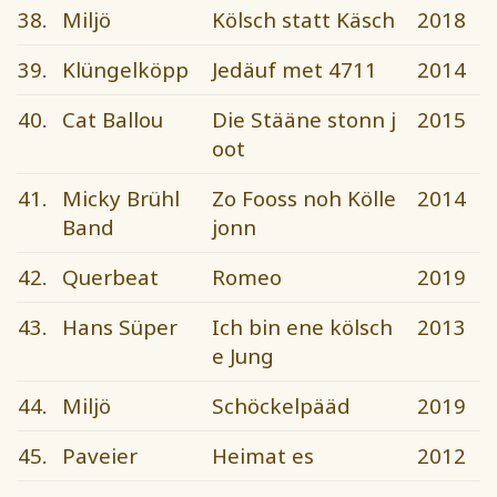
38.
Miljö
Kölsch statt Käsch
2018
39.
Klüngelköpp
Jedäuf met 4711
2014
40.
Cat Ballou
Die Stääne stonn j
2015
oot
41.
Micky Brühl
Zo Fooss noh Kölle
2014
Band
jonn
42.
Querbeat
Romeo
2019
43.
Hans Süper
Ich bin ene kölsch
2013
e Jung
44.
Miljö
Schöckelpääd
2019
45.
Paveier
Heimat es
2012