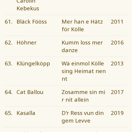
Carolin
Kebekus
61.
Bläck Fööss
Mer han e Hätz
2011
för Kölle
62.
Höhner
Kumm loss mer
2016
danze
63.
Klüngelköpp
Wä einmol Kölle
2013
sing Heimat nen
nt
64.
Cat Ballou
Zosamme sin mi
2017
r nit allein
65.
Kasalla
D'r Ress vun din
2019
gem Levve