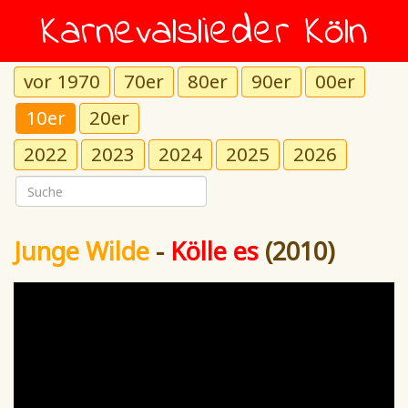
Karnevalslieder Köln
vor 1970
70er
80er
90er
00er
10er
20er
2022
2023
2024
2025
2026
Junge Wilde
-
Kölle es
(2010)