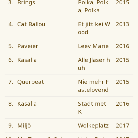
3.
Brings
Polka, Polk
2015
a, Polka
4.
Cat Ballou
Et jitt kei W
2013
ood
5.
Paveier
Leev Marie
2016
6.
Kasalla
Alle Jläser h
2015
uh
7.
Querbeat
Nie mehr F
2015
astelovend
8.
Kasalla
Stadt met
2016
K
9.
Miljö
Wolkeplatz
2017