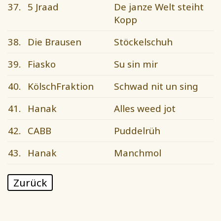
37.
5 Jraad
De janze Welt steiht
Kopp
38.
Die Brausen
Stöckelschuh
39.
Fiasko
Su sin mir
40.
KölschFraktion
Schwad nit un sing
41.
Hanak
Alles weed jot
42.
CABB
Puddelrüh
43.
Hanak
Manchmol
Zurück