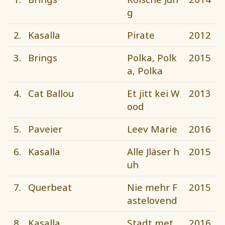
g
2.
Kasalla
Pirate
2012
3.
Brings
Polka, Polk
2015
a, Polka
4.
Cat Ballou
Et jitt kei W
2013
ood
5.
Paveier
Leev Marie
2016
6.
Kasalla
Alle Jläser h
2015
uh
7.
Querbeat
Nie mehr F
2015
astelovend
8.
Kasalla
Stadt met
2016