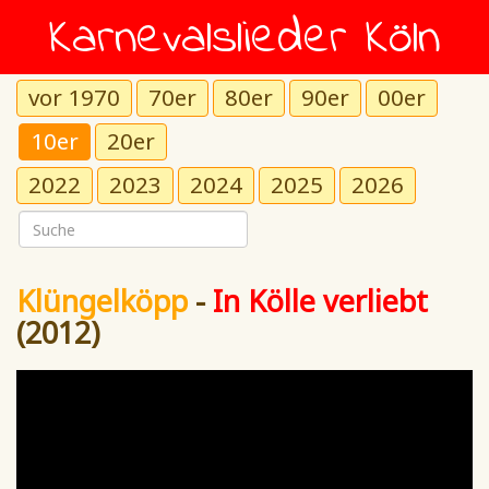
Karnevalslieder Köln
vor 1970
70er
80er
90er
00er
10er
20er
2022
2023
2024
2025
2026
Klüngelköpp
-
In Kölle verliebt
(2012)