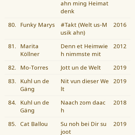
ahn ming Heimat
denk
80.
Funky Marys
#Takt (Welt us-M
2016
usik ahn)
81.
Marita
Denn et Heimwie
2012
Köllner
h nimmste mit
82.
Mo-Torres
Jott un de Welt
2019
83.
Kuhl un de
Nit vun dieser We
2019
Gäng
lt
84.
Kuhl un de
Naach zom daac
2018
Gäng
h
85.
Cat Ballou
Su noh bei Dir su
2019
joot