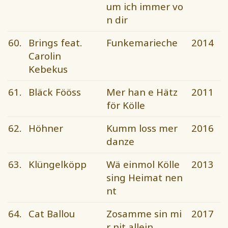
um ich immer vo
n dir
60.
Brings feat.
Funkemarieche
2014
Carolin
Kebekus
61.
Bläck Fööss
Mer han e Hätz
2011
för Kölle
62.
Höhner
Kumm loss mer
2016
danze
63.
Klüngelköpp
Wä einmol Kölle
2013
sing Heimat nen
nt
64.
Cat Ballou
Zosamme sin mi
2017
r nit allein