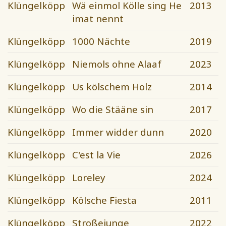
Klüngelköpp
Wä einmol Kölle sing He
2013
imat nennt
Klüngelköpp
1000 Nächte
2019
Klüngelköpp
Niemols ohne Alaaf
2023
Klüngelköpp
Us kölschem Holz
2014
Klüngelköpp
Wo die Stääne sin
2017
Klüngelköpp
Immer widder dunn
2020
Klüngelköpp
C'est la Vie
2026
Klüngelköpp
Loreley
2024
Klüngelköpp
Kölsche Fiesta
2011
Klüngelköpp
Stroßejunge
2022