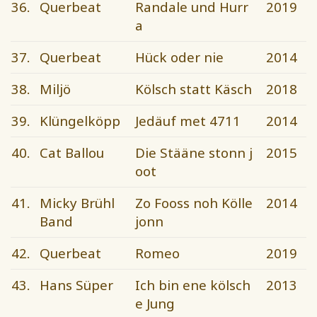
36.
Querbeat
Randale und Hurr
2019
a
37.
Querbeat
Hück oder nie
2014
38.
Miljö
Kölsch statt Käsch
2018
39.
Klüngelköpp
Jedäuf met 4711
2014
40.
Cat Ballou
Die Stääne stonn j
2015
oot
41.
Micky Brühl
Zo Fooss noh Kölle
2014
Band
jonn
42.
Querbeat
Romeo
2019
43.
Hans Süper
Ich bin ene kölsch
2013
e Jung